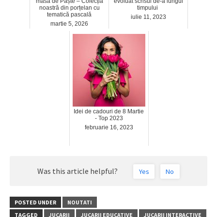
masa de Paște – Colecția
evoluat scrisul de-a lungul
noastră din porțelan cu
timpului
tematică pascală
iulie 11, 2023
martie 5, 2026
Idei de cadouri de 8 Martie
- Top 2023
februarie 16, 2023
Was this article helpful?
Yes
No
POSTED UNDER
NOUTATI
TAGGED
JUCARII
JUCARII EDUCATIVE
JUCARII INTERACTIVE