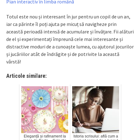
Pian interactiv în limba română
Totul este nou și interesant în jur pentru un copil de un an,
iar ca părinte îl poți ajuta pe micuț să navigheze prin
această perioadă intensă de acumulare și învățare. Fii alături
de el și experimentați împreună cele mai interesante și
distractive moduri de a cunoaște lumea, cu ajutorul jocurilor
și jucăriilor atât de îndrăgite și de potrivite la această
vârstă!
Articole similare:
Eleganță și rafinament la
Istoria scrisului: află cum a