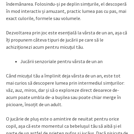
îndemânarea. Folosindu-și pe deplin simțurile, el descoperă
în mod interactiv și amuzant, practic lumea pas cu pas, mai
exact culorile, formele sau volumele.
Dezvoltarea prin joc este esențială la vârsta de un an, așa că
îți propunem câteva tipuri de jucării pe care să le
achiziționezi acum pentru micuțul tău.
Jucării senzoriale pentru vârsta de un an
Când micuțul tău a împlinit deja vârsta de un an, este tot
mai curios să descopere lumea prin intermediul simțurilor:
văz, auz, miros, dar și să o exploreze direct deoarece de-
acum poate umbla de-a bușilea sau poate chiar merge în
picioare, însoțit de un adult.
O jucărie de pluș este o amintire de neuitat pentru orice
copil, așa că este momentul ca bebelușul tău să aibă și el
parte de un astfel de prieten pufos și jucăuș. Dacă pisicuța de