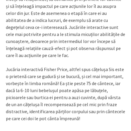
și să înțeleagă impactul pe care acțiunile lor îl au asupra
celor din jur. Este de asemenea o etapă în care ei au
abilitatea de a indica lucruri, de exemplu să arate cu
degețelul ceva ce-i interesează. Jucăriile interactive sunt
cele mai potrivite pentru a le stimula micuților abilitățile de
cunoaștere, deoarece prin intermediul lor vor începe să
înțeleagă relațiile cauză-efect și pot observa răspunsul pe
care îl au acțiunile pe care le fac.
Jucăria interactivă Fisher Price, altfel spus cățelușa Sis este
o prietenă care se gudură și se bucură, și cel mai important,
vorbește în limba română! Ea știe peste 75 de cântece, iar
dacă la 6-10 luni bebelușul poate apăsa pe lăbuțele,
picioarele sau burtica ei pentru a auzi cuvinte, după vârsta
de un an cățelușa îl recompensează pe cel mic prin fraze
distractive, identificarea părților corpului sau prin cântecele
pe care cei doi le pot cânta împreună!