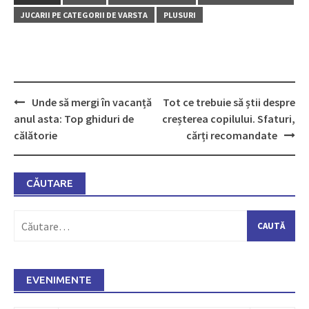
JUCARII PE CATEGORII DE VARSTA
PLUSURI
Unde să mergi în vacanță
Tot ce trebuie să știi despre
Post
anul asta: Top ghiduri de
creșterea copilului. Sfaturi,
navigation
călătorie
cărți recomandate
CĂUTARE
Caută
după:
EVENIMENTE