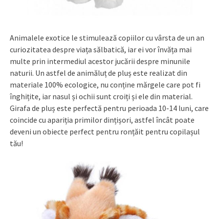
Animalele exotice le stimulează copiilor cu vârsta de un an
curiozitatea despre viața sălbatică, iar ei vor învăța mai
multe prin intermediul acestor jucării despre minunile
naturii. Un astfel de animăluț de pluș este realizat din
materiale 100% ecologice, nu conține mărgele care pot fi
înghițite, iar nasul și ochii sunt croiți și ele din material.
Girafa de pluș este perfectă pentru perioada 10-14 luni, care
coincide cu apariția primilor dințișori, astfel încât poate
deveni un obiecte perfect pentru ronțăit pentru copilașul
tău!