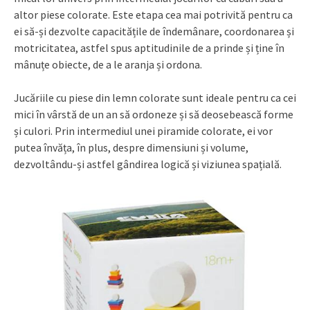
altor piese colorate. Este etapa cea mai potrivită pentru ca
ei să-și dezvolte capacitățile de îndemânare, coordonarea și
motricitatea, astfel spus aptitudinile de a prinde și ține în
mânuțe obiecte, de a le aranja și ordona.
Jucăriile cu piese din lemn colorate sunt ideale pentru ca cei
mici în vârstă de un an să ordoneze și să deosebească forme
și culori. Prin intermediul unei piramide colorate, ei vor
putea învăța, în plus, despre dimensiuni și volume,
dezvoltându-și astfel gândirea logică și viziunea spațială.