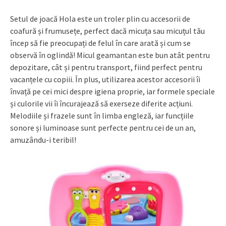
Setul de joacă Hola este un troler plin cu accesorii de
coafură și frumusețe, perfect dacă micuța sau micuțul tău
încep să fie preocupați de felul în care arată și cum se
observă în oglindă! Micul geamantan este bun atât pentru
depozitare, cât și pentru transport, fiind perfect pentru
vacanțele cu copiii. În plus, utilizarea acestor accesorii îi
învață pe cei mici despre igiena proprie, iar formele speciale
și culorile vii îi încurajează să exerseze diferite acțiuni.
Melodiile și frazele sunt în limba engleză, iar funcțiile
sonore și luminoase sunt perfecte pentru cei de un an,
amuzându-i teribil!