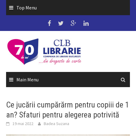
Skip
Top Menu
to
content
Main Menu
Ce jucării cumpărărm pentru copiii de 1
an? Sfaturi pentru alegerea potrivită
19 mai 2022
Badea Suzana