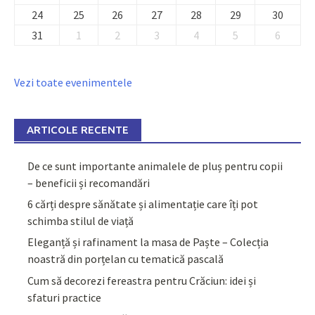
24
25
26
27
28
29
30
31
1
2
3
4
5
6
Vezi toate evenimentele
ARTICOLE RECENTE
De ce sunt importante animalele de pluș pentru copii
– beneficii și recomandări
6 cărți despre sănătate și alimentație care îți pot
schimba stilul de viață
Eleganță și rafinament la masa de Paște – Colecția
noastră din porțelan cu tematică pascală
Cum să decorezi fereastra pentru Crăciun: idei și
sfaturi practice