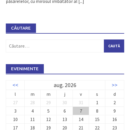
păsărelelor, cu mirosul îmbătător al
[...]
CĂUTARE
Caută
după:
EVENIMENTE
<<
aug. 2026
>>
l
m
m
j
v
s
d
27
28
29
30
31
1
2
3
4
5
6
7
8
9
10
11
12
13
14
15
16
17
18
19
20
21
22
23