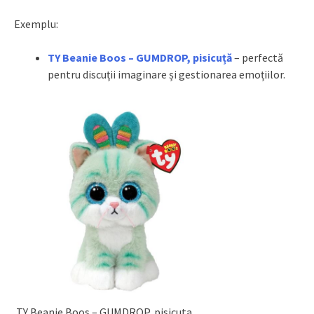
Exemplu:
TY Beanie Boos – GUMDROP, pisicuță
– perfectă
pentru discuții imaginare și gestionarea emoțiilor.
TY Beanie Boos – GUMDROP, pisicuta