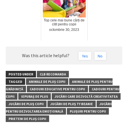
Top cele mai bune cărți de
citit pentru copii
octombrie 30, 2023
Was this article helpful?
Yes
No
POSTED UNDER
CLB RECOMANDA
TAGGED
ANIMALE DE PLUȘ COPII
ANIMALE DE PLUȘ PENTRU
GRĂDINIȚĂ
CADOURI EDUCATIVE PENTRU COPII
CADOURI PENTRU
COPII
IEPURAȘ DE PLUS
JUCĂRII CARE DEZVOLTĂ CREATIVITATEA
JUCĂRII DE PLUȘ COPII
JUCĂRII DE PLUȘ TY BEANIE
JUCĂRII
PENTRU DEZVOLTAREA EMOȚIONALĂ
PLUȘURI PENTRU COPII
PRIETENI DE PLUȘ COPII