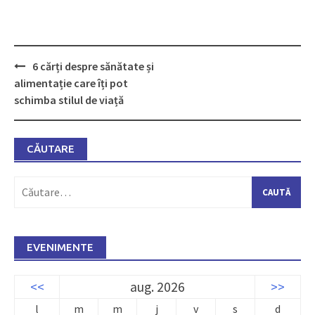
6 cărți despre sănătate și
Post
alimentație care îți pot
navigation
schimba stilul de viață
CĂUTARE
Caută
după:
EVENIMENTE
<<
aug. 2026
>>
l
m
m
j
v
s
d