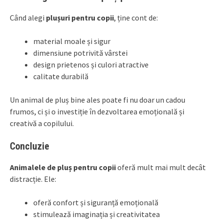
Când alegi
plușuri pentru copii
, ține cont de:
material moale și sigur
dimensiune potrivită vârstei
design prietenos și culori atractive
calitate durabilă
Un animal de pluș bine ales poate fi nu doar un cadou
frumos, ci și o investiție în dezvoltarea emoțională și
creativă a copilului.
Concluzie
Animalele de pluș pentru copii
oferă mult mai mult decât
distracție. Ele:
oferă confort și siguranță emoțională
stimulează imaginația și creativitatea