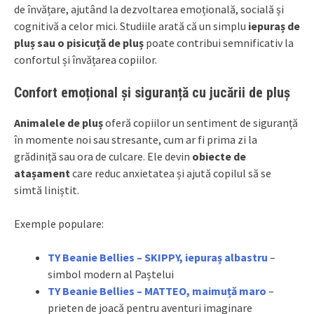
de învățare, ajutând la dezvoltarea emoțională, socială și
cognitivă a celor mici. Studiile arată că un simplu
iepuraș de
pluș sau o pisicuță de pluș
poate contribui semnificativ la
confortul și învățarea copiilor.
Confort emoțional și siguranță cu jucării de pluș
Animalele de pluș
oferă copiilor un sentiment de siguranță
în momente noi sau stresante, cum ar fi prima zi la
grădiniță sau ora de culcare. Ele devin
obiecte de
atașament
care reduc anxietatea și ajută copilul să se
simtă liniștit.
Exemple populare:
TY Beanie Bellies – SKIPPY, iepuraș albastru
–
simbol modern al Paștelui
TY Beanie Bellies – MATTEO, maimuță maro
–
prieten de joacă pentru aventuri imaginare