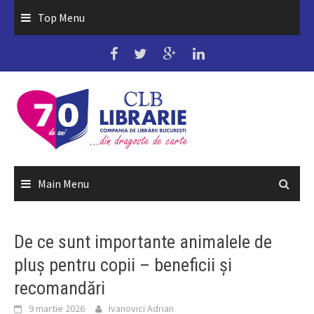
Skip
Top Menu
to
content
Main Menu
De ce sunt importante animalele de
pluș pentru copii – beneficii și
recomandări
9 martie 2026
Ivanovici Adrian