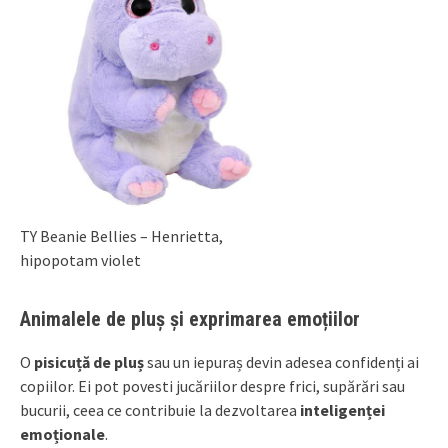
TY Beanie Bellies – Henrietta,
hipopotam violet
Animalele de pluș și exprimarea emoțiilor
O
pisicuță de pluș
sau un iepuraș devin adesea confidenți ai
copiilor. Ei pot povesti jucăriilor despre frici, supărări sau
bucurii, ceea ce contribuie la dezvoltarea
inteligenței
emoționale
.