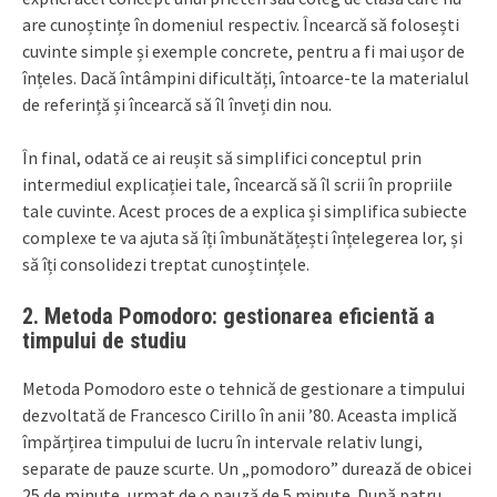
are cunoștințe în domeniul respectiv. Încearcă să folosești
cuvinte simple și exemple concrete, pentru a fi mai ușor de
înțeles. Dacă întâmpini dificultăți, întoarce-te la materialul
de referință și încearcă să îl înveți din nou.
În final, odată ce ai reușit să simplifici conceptul prin
intermediul explicației tale, încearcă să îl scrii în propriile
tale cuvinte. Acest proces de a explica și simplifica subiecte
complexe te va ajuta să îți îmbunătățești înțelegerea lor, și
să îți consolidezi treptat cunoștințele.
2. Metoda Pomodoro: gestionarea eficientă a
timpului de studiu
Metoda Pomodoro este o tehnică de gestionare a timpului
dezvoltată de Francesco Cirillo în anii ’80. Aceasta implică
împărțirea timpului de lucru în intervale relativ lungi,
separate de pauze scurte. Un „pomodoro” durează de obicei
25 de minute, urmat de o pauză de 5 minute. După patru