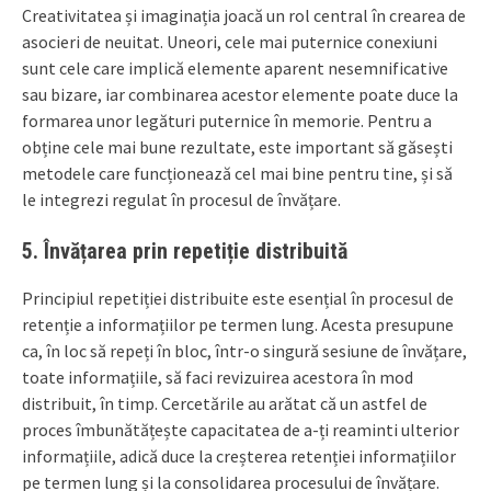
Creativitatea și imaginația joacă un rol central în crearea de
asocieri de neuitat. Uneori, cele mai puternice conexiuni
sunt cele care implică elemente aparent nesemnificative
sau bizare, iar combinarea acestor elemente poate duce la
formarea unor legături puternice în memorie. Pentru a
obține cele mai bune rezultate, este important să găsești
metodele care funcționează cel mai bine pentru tine, și să
le integrezi regulat în procesul de învățare.
5. Învățarea prin repetiție distribuită
Principiul repetiției distribuite este esențial în procesul de
retenție a informațiilor pe termen lung. Acesta presupune
ca, în loc să repeți în bloc, într-o singură sesiune de învățare,
toate informațiile, să faci revizuirea acestora în mod
distribuit, în timp. Cercetările au arătat că un astfel de
proces îmbunătățește capacitatea de a-ți reaminti ulterior
informațiile, adică duce la creșterea retenției informațiilor
pe termen lung și la consolidarea procesului de învățare.