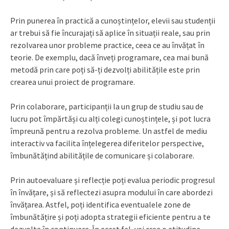
Prin punerea în practică a cunoștințelor, elevii sau studenții
ar trebui să fie încurajați să aplice în situații reale, sau prin
rezolvarea unor probleme practice, ceea ce au învățat în
teorie. De exemplu, dacă înveți programare, cea mai bună
metodă prin care poți să-ți dezvolți abilitățile este prin
crearea unui proiect de programare.
Prin colaborare, participanții la un grup de studiu sau de
lucru pot împărtăși cu alți colegi cunoștințele, și pot lucra
împreună pentru a rezolva probleme. Un astfel de mediu
interactiv va facilita înțelegerea diferitelor perspective,
îmbunătățind abilitățile de comunicare și colaborare.
Prin autoevaluare și reflecție poți evalua periodic progresul
în învățare, și să reflectezi asupra modului în care abordezi
învățarea. Astfel, poți identifica eventualele zone de
îmbunătățire și poți adopta strategii eficiente pentru a te
dezvolta în continuare. În acest fel, vei crea o atitudine